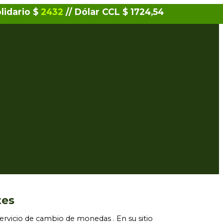
olidario $
2432
// Dólar CCL $ 1724,54
tes
servicio de cambio de monedas . En su sitio