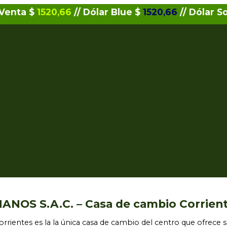
 Venta $
1520,66
// Dólar Blue $
1520,66
// Dólar S
OS S.A.C. – Casa de cambio Corrien
rrientes es la la única casa de cambio del centro que ofrece 