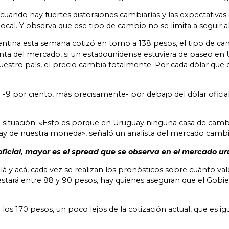
cuando hay fuertes distorsiones cambiarías y las expectativ
ocal. Y observa que ese tipo de cambio no se limita a seguir al
ntina esta semana cotizó en torno a 138 pesos, el tipo de cam
 punta del mercado, si un estadounidense estuviera de paseo en 
nuestro país, el precio cambia totalmente. Por cada dólar que e
co -9 por ciento, más precisamente- por debajo del dólar ofic
situación: «Esto es porque en Uruguay ninguna casa de cambi
ay de nuestra moneda», señaló un analista del mercado cambia
 oficial, mayor es el spread que se observa en el mercado 
á y acá, cada vez se realizan los pronósticos sobre cuánto vald
tará entre 88 y 90 pesos, hay quienes aseguran que el Gobier
a los 170 pesos, un poco lejos de la cotización actual, que es