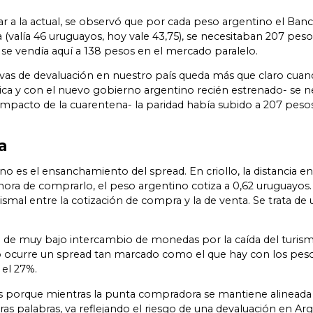
ar a la actual, se observó que por cada peso argentino el Ba
ta (valía 46 uruguayos, hoy vale 43,75), se necesitaban 207 p
 se vendía aquí a 138 pesos en el mercado paralelo.
vas de devaluación en nuestro país queda más que claro cuand
ca y con el nuevo gobierno argentino recién estrenado- se n
mpacto de la cuarentena- la paridad había subido a 207 pesos
a
no es el ensanchamiento del spread. En criollo, la distancia e
ora de comprarlo, el peso argentino cotiza a 0,62 uruguayos. 
mal entre la cotización de compra y la de venta. Se trata de u
de muy bajo intercambio de monedas por la caída del turism
no ocurre un spread tan marcado como el que hay con los pesos
el 27%.
es porque mientras la punta compradora se mantiene alineada c
as palabras, va reflejando el riesgo de una devaluación en Arg