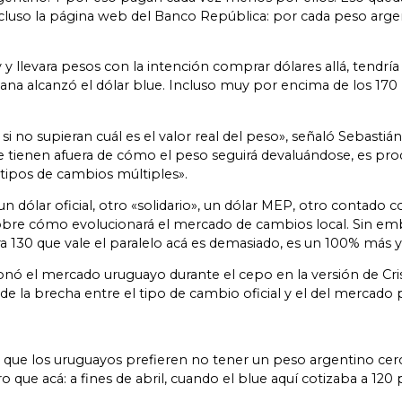
incluso la página web del Banco República: por cada peso arge
y y llevara pesos con la intención comprar dólares allá, tendr
ana alcanzó el dólar blue. Incluso muy por encima de los 170
i no supieran cuál es el valor real del peso», señaló Sebasti
ue tienen afuera de cómo el peso seguirá devaluándose, es pro
tipos de cambios múltiples».
ólar oficial, otro «solidario», un dólar MEP, otro contado con
 sobre cómo evolucionará el mercado de cambios local. Sin em
a 130 que vale el paralelo acá es demasiado, es un 100% más y
ó el mercado uruguayo durante el cepo en la versión de Cristi
 la brecha entre el tipo de cambio oficial y el del mercado p
 que los uruguayos prefieren no tener un peso argentino cer
ue acá: a fines de abril, cuando el blue aquí cotizaba a 120 