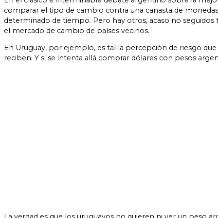
En el clásico e interminable debate argentino sobre la mejo
comparar el tipo de cambio contra una canasta de monedas, co
determinado de tiempo. Pero hay otros, acaso no seguidos t
el mercado de cambio de países vecinos.
En Uruguay, por ejemplo, es tal la percepción de riesgo que 
reciben. Y si se intenta allá comprar dólares con pesos arge
La verdad es que los uruguayos no quieren ni ver un peso ar