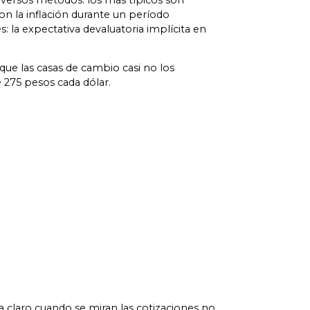
diversos métodos: los más típicos son
on la inflación durante un período
la expectativa devaluatoria implícita en
que las casas de cambio casi no los
e 275 pesos cada dólar.
 claro cuando se miran las cotizaciones no