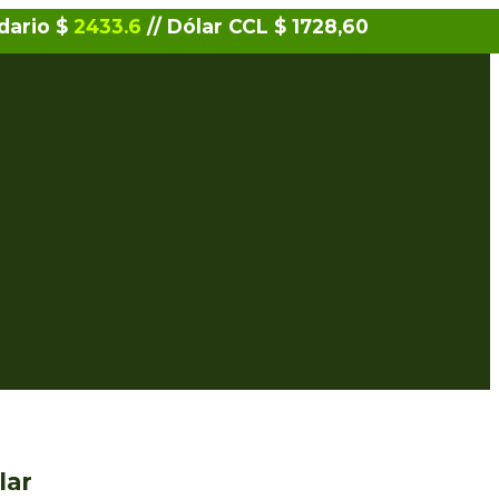
idario $
2433.6
// Dólar CCL $ 1728,60
lar