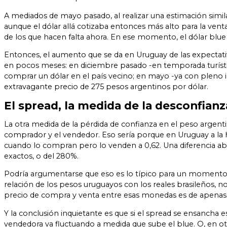
A mediados de mayo pasado, al realizar una estimación simil
aunque el dólar allá cotizaba entonces más alto para la ven
de los que hacen falta ahora. En ese momento, el dólar blue
Entonces, el aumento que se da en Uruguay de las expectati
en pocos meses: en diciembre pasado -en temporada turísti
comprar un dólar en el país vecino; en mayo -ya con pleno i
extravagante precio de 275 pesos argentinos por dólar.
El spread, la medida de la desconfianz
La otra medida de la pérdida de confianza en el peso argenti
comprador y el vendedor. Eso sería porque en Uruguay a la h
cuando lo compran pero lo venden a 0,62. Una diferencia abis
exactos, o del 280%.
Podría argumentarse que eso es lo típico para un momento 
relación de los pesos uruguayos con los reales brasileños, 
precio de compra y venta entre esas monedas es de apenas 
Y la conclusión inquietante es que si el spread se ensancha 
vendedora va fluctuando a medida que sube el blue. O, en otr