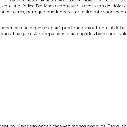
r forma para determinar si hay atraso cambiario se recurre a 
tejar el índice Big Mac o contrastar la evolución del dólar c
an de cerca, pero que pueden resultar realmente shockeantes: 
tienen de que el peso seguirá perdiendo valor frente al dólar, 
ntinos, hay que estar preparados para pagarlos bien caros: val
gentino. Y por eso pagan cada vez menos por ellos. Eso queda