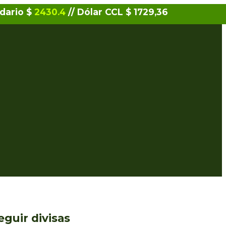
idario $
2430.4
// Dólar CCL $ 1729,36
eguir divisas