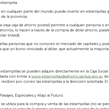
stampilla.
o en cualquier parte del mundo puede invertir en estampillas
de la provincia.
 vieja caja de ahorro postal) permite a cualquier persona o e
horros, lo hacen a través de la compra de dólar ahorro, paralelo
lar linked).
uellas personas que no conocen el mercado de capitales y pued
 que un bono vinculado al dólar, que actualmente la mayoría 
stampillas se pueden adquirir directamente en la Caja Social y
Basta con entrar a
www.estampillasdeahorro.sanluis.gov.ar
, d
 reciben por correo las estampillas a la dirección solicitada. 
isajes, Especiales y Atajo al Futuro.
 se utiliza para la compra y venta de las estampillas (no se p
devuelve el valor de la misma en pesos, pero al valor de la cot