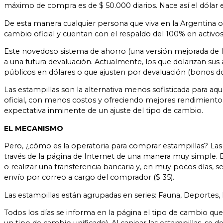
máximo de compra es de $ 50.000 diarios. Nace así el dólar e
De esta manera cualquier persona que viva en la Argentina 
cambio oficial y cuentan con el respaldo del 100% en activos 
Este novedoso sistema de ahorro (una versión mejorada de la
a una futura devaluación. Actualmente, los que dolarizan sus a
públicos en dólares o que ajusten por devaluación (bonos dol
Las estampillas son la alternativa menos sofisticada para aq
oficial, con menos costos y ofreciendo mejores rendimientos
expectativa inminente de un ajuste del tipo de cambio.
EL MECANISMO
Pero, ¿cómo es la operatoria para comprar estampillas? Las e
través de la página de Internet de una manera muy simple. 
o realizar una transferencia bancaria y, en muy pocos días, se
envío por correo a cargo del comprador ($ 35).
Las estampillas están agrupadas en series: Fauna, Deportes, Pa
Todos los días se informa en la página el tipo de cambio que
un tipo de cambio unificado). Al canjear las estampillas, se 