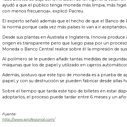
ayudó a que el público tenga moneda más limpia, más higiéni
con menos frecuencia», explicó Pacreu.
El experto señaló además que el hecho de que el Banco de Ing
la norma porque cada vez más países lo van a ir aceptando»
Desde sus plantas en Australia e Inglaterra, Innovia produce 
origen es transparente pero que luego pasa por un proceso d
Moneda o Banco Central realice sobre él la impresión de sus 
Al polímero se le pueden añadir tantas medidas de seguridad
máquinas que los de papel y utilizado en cajeros automáticos 
Además, sostuvo que este tipo de moneda es a prueba de agua, 
papel, y con su destrucción se pueden fabricar desde sillas h
Sobre el tiempo que tarda este tipo de billetes en estar d
adoptarlos, el proceso puede tardar entre 6 meses y un año
Fuente:
http://www.iprofesional.com/