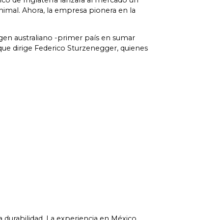
co de Inglaterra lanzara al mercado un
animal. Ahora, la empresa pionera en la
igen australiano -primer país en sumar
 que dirige Federico Sturzenegger, quienes
 durabilidad. La experiencia en México