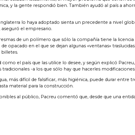
ca, y la gente respondió bien. También ayudó al país a ahorr
laterra lo haya adoptado sienta un precedente a nivel global. 
, aseguró el empresario.
resmas de un polímero que sólo la compañía tiene la licencia p
e opacado en el que se dejan algunas «ventanas» traslucidas, 
billetes.
 como el país que las utilice lo desee, y según explicó Pacre
tradicionales -a los que sólo hay que hacerles modificaciones 
más difícil de falsificar, más higiénica, puede durar entre tr
asta material para la construcción.
isponibles al público, Pacreu comentó que, desde que una ent
.