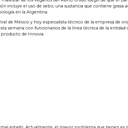
 malestar de los veganos del Reino Unido luego de que el Ban
ción incluye el uso de sebo, una sustancia que contiene grasa 
cnología en la Argentina.
ral de México y hoy especialista técnico de la empresa de or
esta semana con funcionarios de la línea técnica de la entidad
 producto de Innovia.
 mal estado. Actualmente, el mayor problema que tienen es la