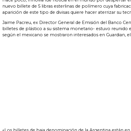
Hace poco, Innovia fue noticia en el mundo por despertar el
nuevo billete de 5 libras esterlinas de polímero cuya fabrica
aparición de este tipo de divisas quiere hacer aterrizar su te
Jaime Pacreu, ex Director General de Emisión del Banco Cent
billetes de plástico a su sistema monetario- estuvo reunido 
según el mexicano se mostraron interesados en Guardian, el
«Los billetes de baja denominación de la Argentina están en