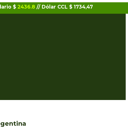
dario $
2436.8
// Dólar CCL $ 1734,47
rgentina