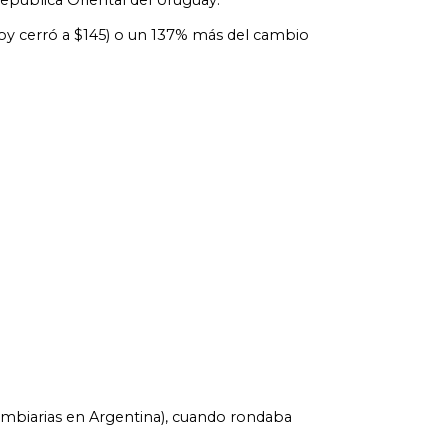
República Oriental del Uruguay.
hoy cerró a $145) o un 137% más del cambio
 cambiarias en Argentina), cuando rondaba