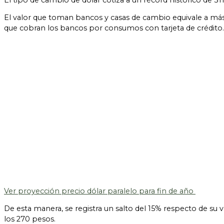
El tipo de cambio de dólar cotiza a un récord histórico de 31
El valor que toman bancos y casas de cambio equivale a más 
que cobran los bancos por consumos con tarjeta de crédito.
Ver proyección precio dólar paralelo para fin de año
De esta manera, se registra un salto del 15% respecto de su 
los 270 pesos.