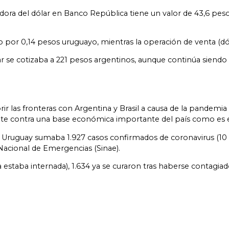
dora del dólar en Banco República tiene un valor de 43,6 pes
or 0,14 pesos uruguayo, mientras la operación de venta (dóla
ar se cotizaba a 221 pesos argentinos, aunque continúa siendo
rir las fronteras con Argentina y Brasil a causa de la pandemia
ente contra una base económica importante del país como es e
, Uruguay sumaba 1.927 casos confirmados de coronavirus (10 e
 Nacional de Emergencias (Sinae).
a estaba internada), 1.634 ya se curaron tras haberse contagiad