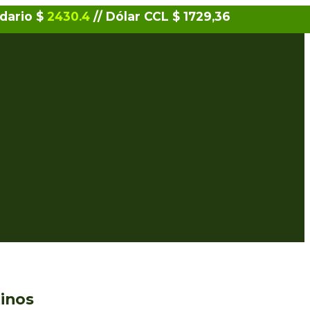
idario $
2430.4
// Dólar CCL $ 1729,36
tinos