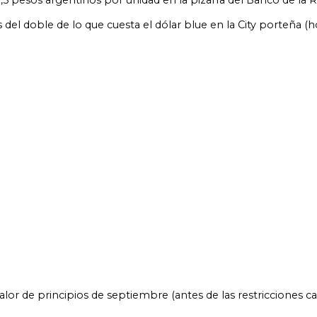
1,5 pesos argentinos por unidad en la pizarra del Banco de la 
del doble de lo que cuesta el dólar blue en la City porteña (
valor de principios de septiembre (antes de las restricciones