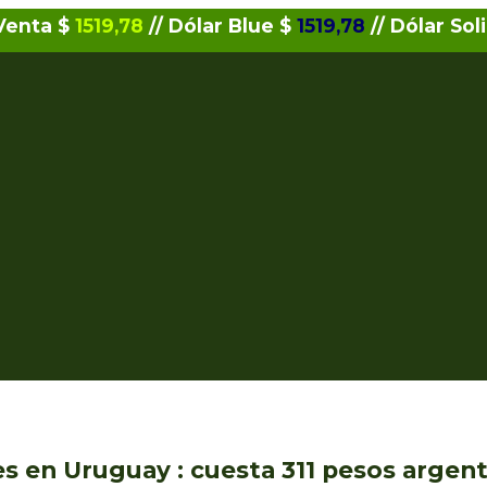
 Venta $
1519,78
// Dólar Blue $
1519,78
// Dólar Sol
s en Uruguay : cuesta 311 pesos argen