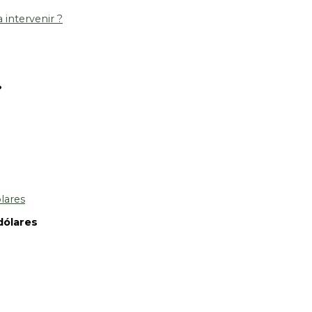
 intervenir ?
?
dólares