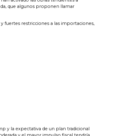
 han activado las obras tendientes a
rada, que algunos proponen llamar
y fuertes restricciones a las importaciones,
 y la expectativa de un plan tradicional
derada y el mayor impulso fiscal tendría