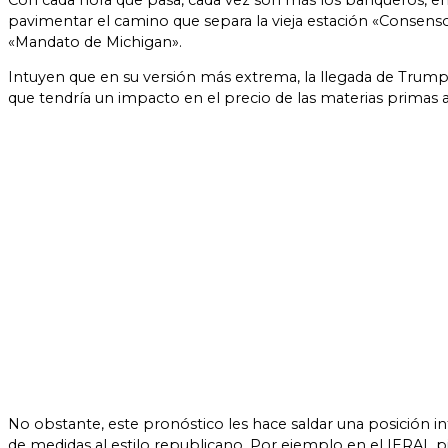
Con cada hora que pasa, cada vez son más los banqueros, empr
pavimentar el camino que separa la vieja estación «Consen
«Mandato de Michigan».
Intuyen que en su versión más extrema, la llegada de Trump i
que tendría un impacto en el precio de las materias primas 
No obstante, este pronóstico les hace saldar una posición i
de medidas al estilo republicano. Por ejemplo en el IERAL p