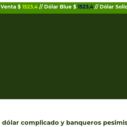
 Venta $
1523,4
// Dólar Blue $
1523,4
// Dólar Soli
 dólar complicado y banqueros pesimi