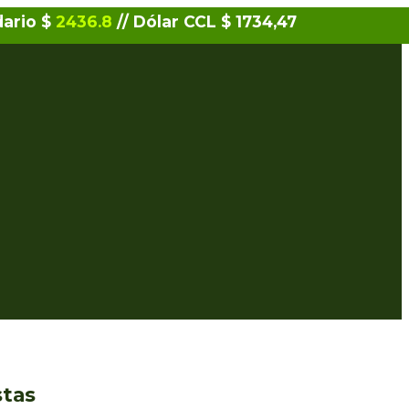
dario $
2436.8
// Dólar CCL $ 1734,47
stas