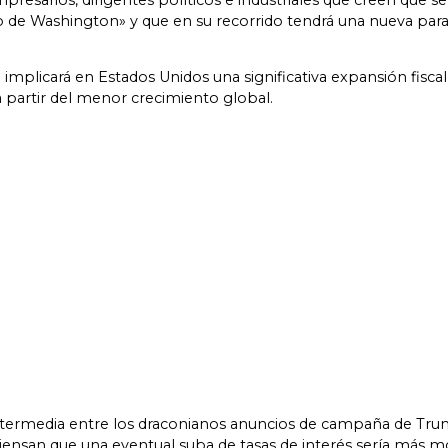
esarios, dirigentes políticos e industriales que creen que se
so de Washington» y que en su recorrido tendrá una nueva pa
mplicará en Estados Unidos una significativa expansión fiscal 
a partir del menor crecimiento global.
ntermedia entre los draconianos anuncios de campaña de Trump
iensan que una eventual suba de tasas de interés sería más mo