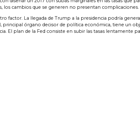
con diseñar un 2017 con subas marginales en las tasas que pa
s, los cambios que se generen no presentan complicaciones.
tro factor. La llegada de Trump a la presidencia podría genera
l, principal órgano decisor de política económica, tiene un ob
a. El plan de la Fed consiste en subir las tasas lentamente pa