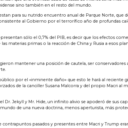
unidense sino también en el resto del mundo.
aprestan para su nutrido encuentro anual de Parque Norte, qu
sistente al Gobierno por el terrorífico año de profundas caí
epresentan sólo el 0,7% del PIB, es decir que los efectos come
e las materias primas o la reacción de China y Rusia a esos pla
eligieron mantener una posición de cautela, ser conservadores
te.
blico por el «inminente daño» que esto le hará al reciente gi
zados de la canciller Susana Malcorra y del propio Macri al ma
l Dr. Jekyll y Mr. Hide, un infinito alivio se apoderó de sus ca
mundo de una nueva doctrina, menos aperturista, más protecci
 de contrapuntos pasados y presentes entre Macri y Trump eran