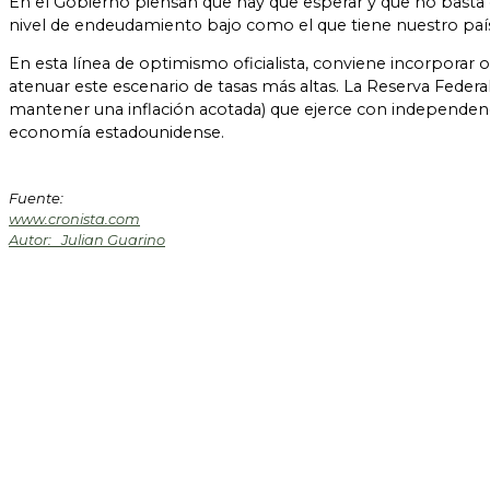
En el Gobierno piensan que hay que esperar y que no basta 
nivel de endeudamiento bajo como el que tiene nuestro paí
En esta línea de optimismo oficialista, conviene incorporar o
atenuar este escenario de tasas más altas. La Reserva Federa
mantener una inflación acotada) que ejerce con independenci
economía estadounidense.
Fuente:
www.cronista.com
Autor: Julian Guarino