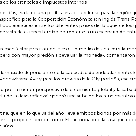
 de los aranceles e impuestos internos.
mos días, era la de una política estadounidense para la región 
acífico para la Cooperación Económica (en inglés: Trans-Paci
00 aranceles entre los diferentes países del bloque de los q
o de vista de quienes temían enfrentarse a un escenario de en
rían manifestar precisamente eso. En medio de una corrida mo
 -pero con mayor presión a devaluar la moneda-, comenzaron 
demasiado dependiente de la capacidad de endeudamiento, lo 
Pennsylvania Ave y para los brokers de la City porteña, esa «
o por la menor perspectiva de crecimiento global y la suba de
tir de la desconfianza) generó una suba en los rendimientos d
tina, que en lo que va del año lleva emitidos bonos por más 
r lo propio el año próximo. El «adicional» de la tasa que deb
 años.