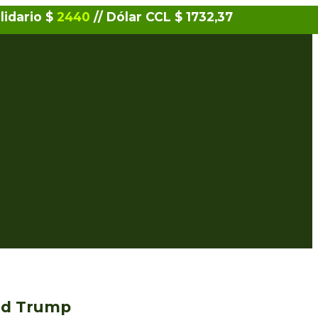
lidario $
2440
// Dólar CCL $ 1732,37
ald Trump