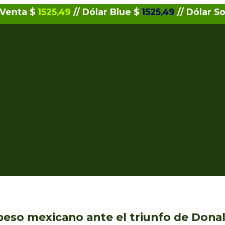
 Venta $
1525,49
// Dólar Blue $
1525,49
// Dólar So
 peso mexicano ante el triunfo de Don