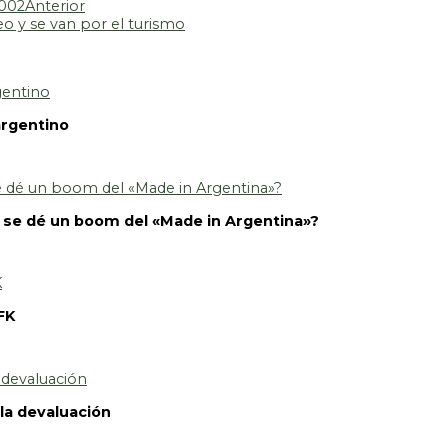
2002
Anterior
eo y se van por el turismo
argentino
e se dé un boom del «Made in Argentina»?
CFK
 la devaluación