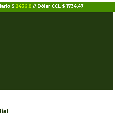
dario $
2436.8
// Dólar CCL $ 1734,47
ial