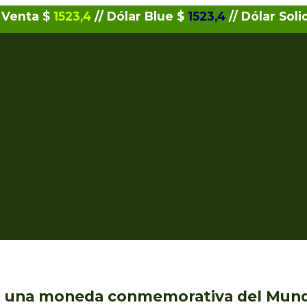
 Venta $
1523,4
// Dólar Blue $
1523,4
// Dólar Soli
a una moneda conmemorativa del Mund