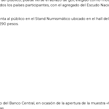
el público, puede verse el abrazo de gol, elegido como motiv
odos los países participantes, con el agregado del Escudo Nacio
nta al público en el Stand Numismático ubicado en el hall del
 290 pesos.
o del Banco Central, en ocasión de la apertura de la muestra
as.