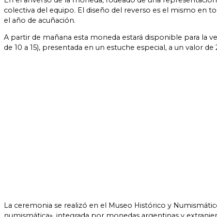
En el anverso de la moneda, rodeado de una representación d
colectiva del equipo. El diseño del reverso es el mismo en t
el año de acuñación.
A partir de mañana esta moneda estará disponible para la ve
de 10 a 15), presentada en un estuche especial, a un valor de
La ceremonia se realizó en el Museo Histórico y Numismátic
numismática», integrada por monedas argentinas y extranjer